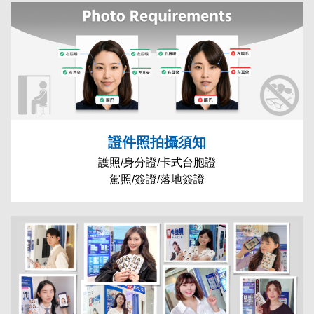
證件照拍攝須知
護照/身分證/卡式台胞證
駕照/簽證/落地簽證