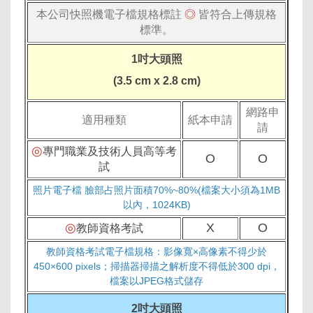
本公司快照機電子檔規格標註
◎
皆符合上傳規格
標準。
1吋大頭照
(3.5 cm x 2.8 cm)
網路申
適用種類
紙本申請
請
◎
專門職業及技術人員高等考
O
O
試
照片電子檔 臉部占照片面積70%~80%(檔案大小須為1MB
以內，1024KB)
◎
X
O
教師資格考試
教師資格考試電子檔規格：影像寬×高像素不得少於
450×600 pixels；掃描器掃描之解析度不得低於300 dpi，
檔案以JPEG格式儲存
2吋大頭照