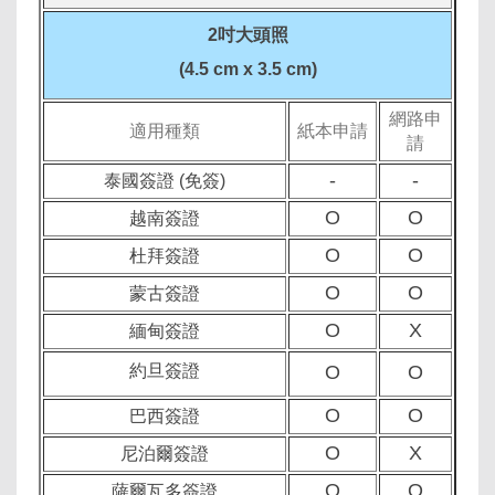
2吋大頭照
(4.5 cm x 3.5 cm)
網路申
適用種類
紙本申請
請
-
-
泰國簽證 (免簽)
O
O
越南簽證
O
O
杜拜簽證
O
O
蒙古簽證
O
X
緬甸簽證
約旦簽證
O
O
O
O
巴西簽證
O
X
尼泊爾簽證
O
O
薩爾瓦多簽證