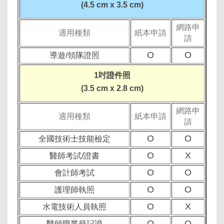
(4.5 cm x 3.5 cm)
網路申
適用種類
紙本申請
請
O
O
導遊/領隊證照
1吋證件照
(3.5 cm x 2.8 cm)
網路申
適用種類
紙本申請
請
O
O
全國技術士技能檢定
O
X
醫師考試/證書
O
O
會計師考試
O
O
護理師執照
O
X
水電技術人員執照
O
O
醫師職業登記證