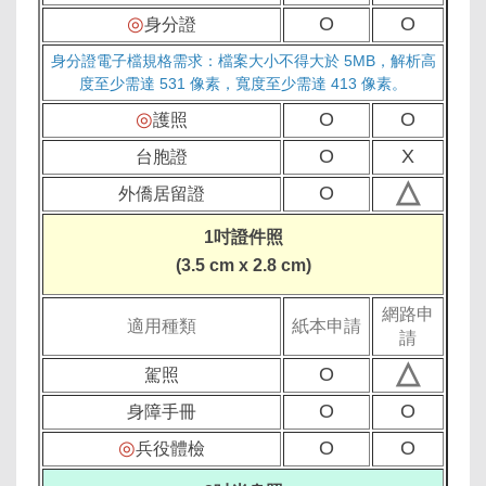
◎
O
O
身分證
身分證電子檔規格需求：檔案大小不得大於 5MB，解析高
度至少需達 531 像素，寬度至少需達 413 像素。
◎
O
O
護照
O
X
台胞證
△
O
外僑居留證
1吋證件照
(3.5 cm x 2.8 cm)
網路申
適用種類
紙本申請
請
△
O
駕照
O
O
身障手冊
◎
O
O
兵役體檢