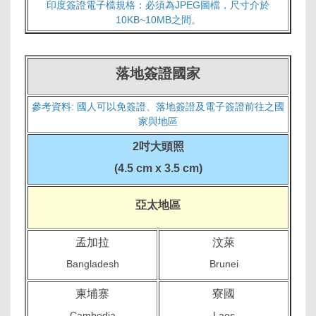
印度簽證電子檔規格：
必須為JPEG圖檔，尺寸介於
10KB~10MB之間。
落地簽證國家
參考資料: 國人可以免簽證、落地簽證及電子簽證前往之國
家與地區
2吋大頭照
(4.5 cm x 3.5 cm)
亞太地區
孟加拉
汶萊
Bangladesh
Brunei
柬埔寨
寮國
Cambodia
Laos