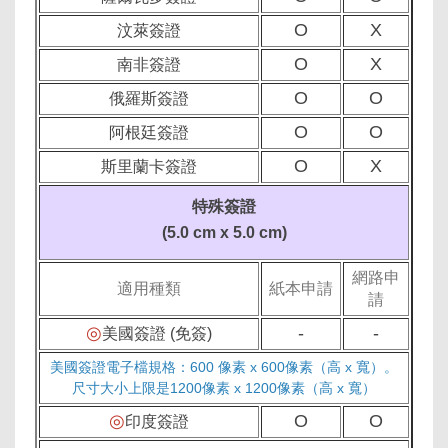
O
X
汶萊簽證
O
X
南非簽證
O
O
俄羅斯簽證
O
O
阿根廷簽證
O
X
斯里蘭卡簽證
特殊簽證
(5.0 cm x 5.0 cm)
網路申
適用種類
紙本申請
請
◎
-
-
美國簽證 (免簽)
美國簽證電子檔規格：600 像素 x 600像素（高 x 寬）。
尺
寸
大小上限是1200像素 x 1200像素（高 x 寬）
◎
O
O
印度簽證