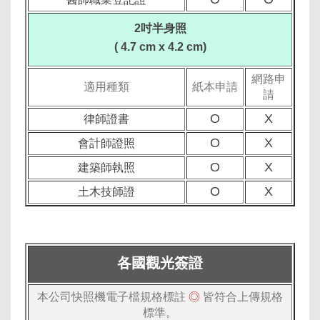
2吋半身照
( 4.7 cm x 4.2 cm)
網路申
適用種類
紙本申請
請
O
X
律師證書
O
X
會計師證照
O
X
建築師執照
O
X
土木技師證
各國觀光簽證
本公司快照機電子檔規格標註
◎
皆符合上傳規格
標準。