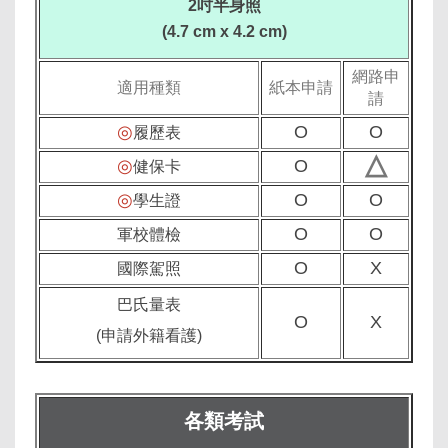
2吋半身照
(4.7 cm x 4.2 cm)
網路申
適用種類
紙本申請
請
◎
O
O
履歷表
△
◎
O
健保卡
◎
O
O
學生證
O
O
軍校體檢
O
X
國際駕照
巴氏量表
O
X
(申請外籍看護)
各類考試