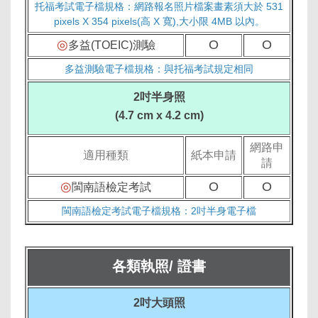
托福考試電子檔規格：網路報名照片檔案畫素須大於 531
pixels X 354 pixels(高 X 寬),大小限 4MB 以內。
◎
O
O
多益(TOEIC)測驗
多益測驗電子檔規格：與托福考試規定相同
2吋半身照
(4.7 cm x 4.2 cm)
網路申
適用種類
紙本申請
請
◎
O
O
閩南語檢定考試
閩南語檢定考試電子檔規格：2吋半身電子檔
各類執照/ 證書
2吋大頭照