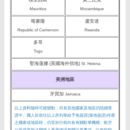
Mauritius
Mozambique
喀麥隆
盧安達
Republic of Cameroon
Rwanda
多哥
Togo
聖海蓮娜 (英國海外領地)
St. Helena
美洲地區
牙買加
Jamaica
以上資料隨時可能變動，尚有其他國家及地區仍陸續查
證中。國人於前往以上所列舉給予免簽證(落地簽證)待遇
之國家或地區時，仍宜於行前向各有關駐華機構、航空
公司或當地之關係人再予確認有關注意事項，以免臨時