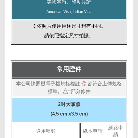
美國簽證、印度簽證
American Visa, Indian Visa
※依照片使用用途尺寸稍有不同。
請依照指定尺寸拍攝。
常用證件
本公司快照機電子檔規格標註
◎
皆符合上傳規格
△
標準。
=部分條件
2吋大頭照
(4.5 cm x3.5 cm)
網路申
適用種類
紙本申請
請