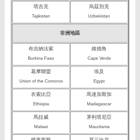
塔吉克
烏茲別克
Tajikistan
Uzbekistan
非洲地區
布吉納法索
維德角
Burkina Faso
Cape Verde
葛摩聯盟
埃及
Union of the Comoros
Egypt
衣索比亞
馬達加斯加
Ethiopia
Madagascar
馬拉威
茅利塔尼亞
Malawi
Mauritania
模里西斯
莫三比克