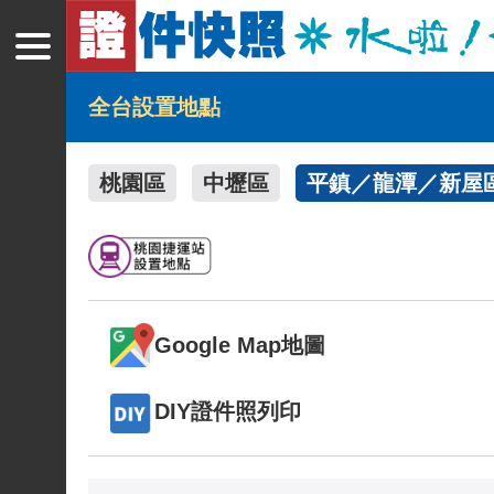
全台設置地點
桃園區
中壢區
平鎮／龍潭／新屋
Google Map地圖
DIY證件照列印