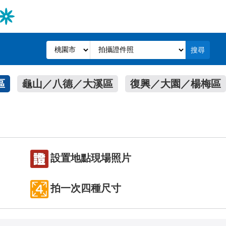
搜尋
區
龜山／八德／大溪區
復興／大園／楊梅區
設置地點現場照片
拍一次四種尺寸