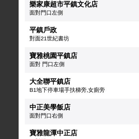
樂家康超市平鎮文化店
面對門口左側
平鎮戶政
對面21世紀書坊
寶雅桃園平鎮店
面對 門口左側
大全聯平鎮店
B1地下停車場手扶梯旁,女廁旁
中正美學飯店
面對門口右側
寶雅龍潭中正店