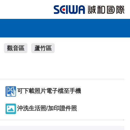
觀音區
蘆竹區
可下載照片電子檔至手機
沖洗生活照/加印證件照